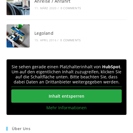
Anreise / Anfahrt
11. MÄRZ 2020
/
0 COMMENTS
Legoland
15. APRIL 2016
/
0 COMMENTS
Sie sehen gerade einen Platzhalterinhalt von
HubSpot
.
Um auf den eigentlichen Inhalt zuzugreifen, klicken Sie
auf die Schaltfläche unten. Bitte beachten Sie, dass
dabei Daten an Drittanbieter weitergegeben werden.
Inhalt entsperren
Mehr Informationen
Über Uns