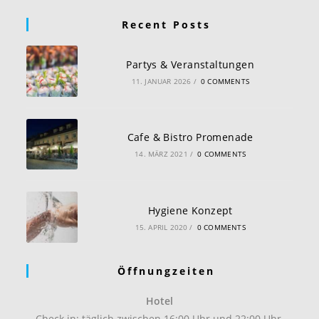
Recent Posts
Partys & Veranstaltungen
11. JANUAR 2026
/
0 COMMENTS
Cafe & Bistro Promenade
14. MÄRZ 2021
/
0 COMMENTS
Hygiene Konzept
15. APRIL 2020
/
0 COMMENTS
Öffnungzeiten
Hotel
Check in: täglich zwischen 16:00 Uhr und 22:00 Uhr.