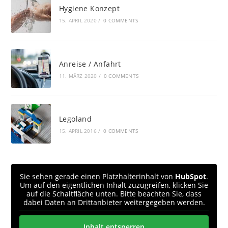
Hygiene Konzept
15. APRIL 2020
/
0 COMMENTS
Anreise / Anfahrt
11. MÄRZ 2020
/
0 COMMENTS
Legoland
15. APRIL 2016
/
0 COMMENTS
Sie sehen gerade einen Platzhalterinhalt von
HubSpot
.
Um auf den eigentlichen Inhalt zuzugreifen, klicken Sie
auf die Schaltfläche unten. Bitte beachten Sie, dass
dabei Daten an Drittanbieter weitergegeben werden.
Inhalt entsperren