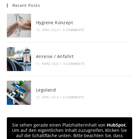
Recent Posts
Hygiene Konzept
15. APRIL 2020
/
0 COMMENTS
Anreise / Anfahrt
11. MÄRZ 2020
/
0 COMMENTS
Legoland
15. APRIL 2016
/
0 COMMENTS
Sie sehen gerade einen Platzhalterinhalt von
HubSpot
.
Um auf den eigentlichen Inhalt zuzugreifen, klicken Sie
auf die Schaltfläche unten. Bitte beachten Sie, dass