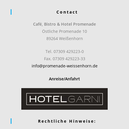
Contact
Café, Bistro & Hotel Promenade
Östliche Promenade 10
89264 Weißenhorn
Tel. 07309 429223-0
Fax. 07309 429223-33
info@promenade-weissenhorn.de
Anreise/Anfahrt
Rechtliche Hinweise: